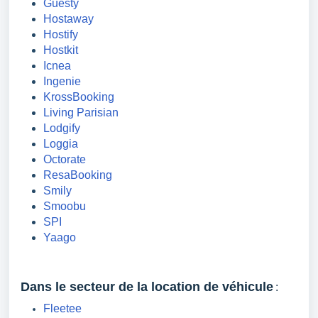
Guesty
Hostaway
Hostify
Hostkit
Icnea
Ingenie
KrossBooking
Living Parisian
Lodgify
Loggia
Octorate
ResaBooking
Smily
Smoobu
SPI
Yaago
Dans le secteur de la location de véhicule
:
Fleetee